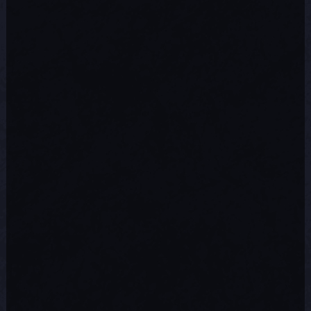
inspirés
Forge
alliés