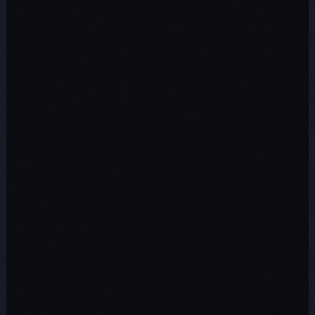
solution pour les joueurs qui ne
peuvent se reconnecter avec un code
QR après avoir été déconnectés.
Conseil de guerre,