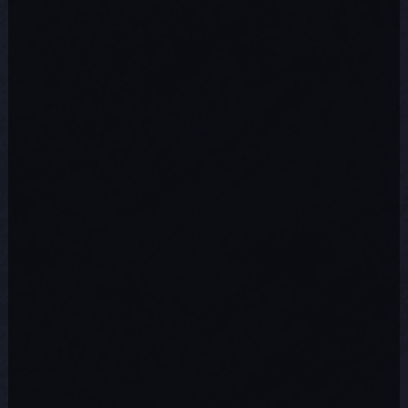
Ombre et flamme
Défaite contestée
Préservation
Serment de la
Sentinelle.
Éclat de Revenant