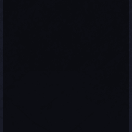
Remarque : si la majorité des joueurs
qui ont rencontré ces problèmes
devraient constater une amélioration,
nous continuons, pour le prochain
patch, d'améliorer la fiabilité de la
connexion et tentons de trouver une