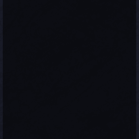
Toiles d'araignées
Régénérateurs de champitrons
sanglants
Gravats
Sanctuaire de Mimiques
Chariot de mine
Capacité de « charge »