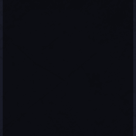
La version d'essai de Sunderfolk ne sera
pas incluse dans la mise à jour 1.3 pour
les utilisateurs de Nintendo Switch.