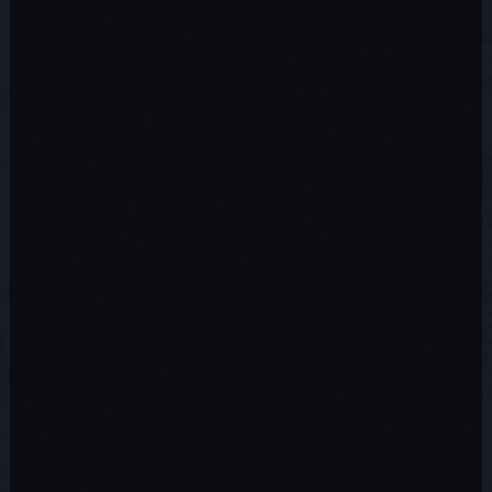
babiole
Pièce de chance
babiole
Dissolvant pour fil
Course du contrebandier